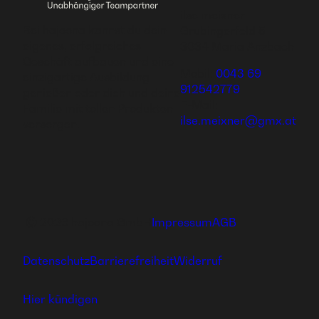
ilse meixner
Bei hajoona kannst du dein
Grubingerfeld 5
eigenes, erfolgreiches
3034 Maria Anzbach
Geschäft aufbauen und eine
Mobil:
0043 69
einzigartige Ausbildung
912542779
genießen oder dich und deine
E-Mail:
Familie mit tollen Produkten
ilse.meixner@gmx.at
versorgen.
Ⓒ 2026 hajoona GmbH
Impressum
AGB
Datenschutz
Barrierefreiheit
Widerruf
Hier kündigen