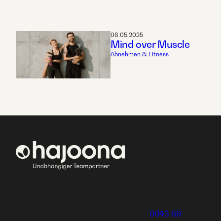
08.05.2025
Mind over Muscle
Abnehmen & Fitness
TEAM HEILMA
ilse meixner
Bei hajoona kannst du dein
Grubingerfeld 5
eigenes, erfolgreiches
3034 Maria Anzbach
Geschäft aufbauen und eine
Mobil:
0043 69
einzigartige Ausbildung