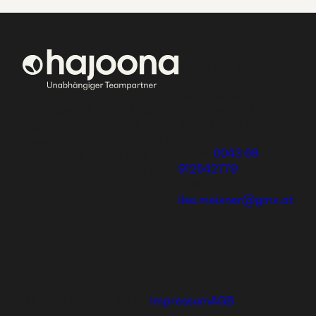
TEAM HEILMA
ilse meixner
Bei hajoona kannst du dein
Grubingerfeld 5
eigenes, erfolgreiches
3034 Maria Anzbach
Geschäft aufbauen und eine
Mobil:
0043 69
einzigartige Ausbildung
912542779
genießen oder dich und deine
E-Mail:
Familie mit tollen Produkten
ilse.meixner@gmx.at
versorgen.
Ⓒ 2026 hajoona GmbH
Impressum
AGB